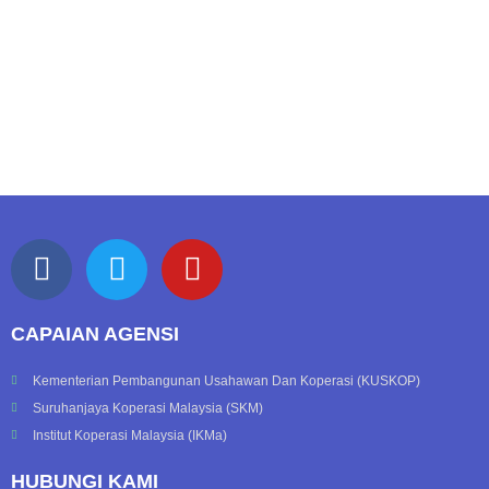
F
T
Y
a
w
o
c
i
u
CAPAIAN AGENSI
e
t
t
b
t
u
Kementerian Pembangunan Usahawan Dan Koperasi (KUSKOP)
o
e
b
Suruhanjaya Koperasi Malaysia (SKM)
o
r
e
Institut Koperasi Malaysia (IKMa)
k
HUBUNGI KAMI