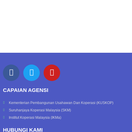
F
T
Y
a
w
o
c
i
u
CAPAIAN AGENSI
e
t
t
b
t
u
Kementerian Pembangunan Usahawan Dan Koperasi (KUSKOP)
o
e
b
Suruhanjaya Koperasi Malaysia (SKM)
o
r
e
Institut Koperasi Malaysia (IKMa)
k
HUBUNGI KAMI