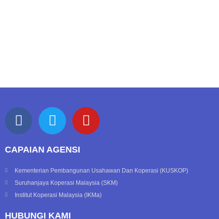
F
T
Y
a
w
o
c
i
u
CAPAIAN AGENSI
e
t
t
b
t
u
Kementerian Pembangunan Usahawan Dan Koperasi (KUSKOP)
o
e
b
Suruhanjaya Koperasi Malaysia (SKM)
o
r
e
Institut Koperasi Malaysia (IKMa)
k
HUBUNGI KAMI